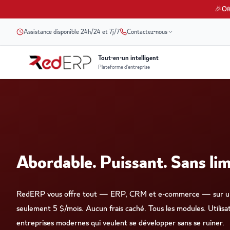
🎉
Of
Assistance disponible 24h/24 et 7j/7
Contactez-nous
Tout-en-un intelligent
Plateforme d'entreprise
Abordable. Puissant. Sans lim
RedERP vous offre tout — ERP, CRM et e-commerce — sur un
seulement 5 $/mois. Aucun frais caché. Tous les modules. Utilisat
entreprises modernes qui veulent se développer sans se ruiner.